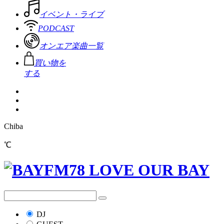
イベント・ライブ
PODCAST
オンエア楽曲一覧
買い物を
する
Chiba
℃
DJ