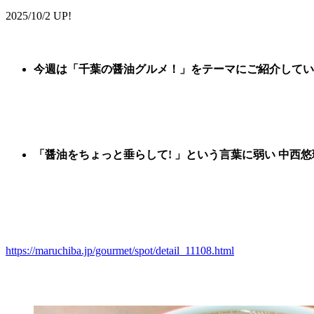
2025/10/2 UP!
今週は
「
千葉の醤油グルメ
！
」
をテーマに
ご紹
介してい
「醤油をちょっと垂らして! 」という言葉
に弱い
中西悠
https://maruchiba.jp/gourmet/spot/detail_11108.html