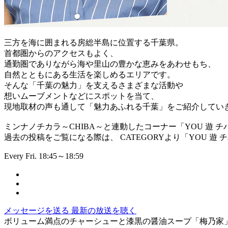
三方を海に囲まれる房総半島に位置する千葉県。
首都圏からのアクセスもよく、
通勤圏でありながら海や里山の豊かな恵みをあわせもち、
自然とともにある生活を楽しめるエリアです。
そんな「千葉の魅力」を支えるさまざまな活動や
想いムーブメントなどにスポットを当て、
現地取材の声も通して「魅力あふれる千葉」をご紹介してい
ミンナノチカラ～CHIBA～と連動したコーナー「YOU 遊 チ
過去の投稿をご覧になる際は、 CATEGORYより「YOU 遊
Every Fri. 18:45～18:59
メッセージを送る
最新の放送を聴く
ボリューム満点のチャーシューと漆黒の醤油スープ「梅乃家