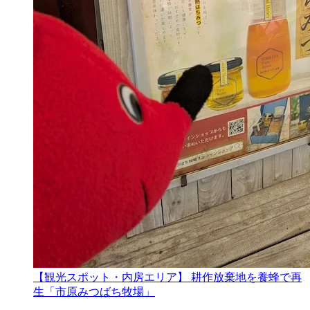
【観光スポット・内房エリア】 耕作放棄地を養蜂で再
生「市原みつばち牧場」