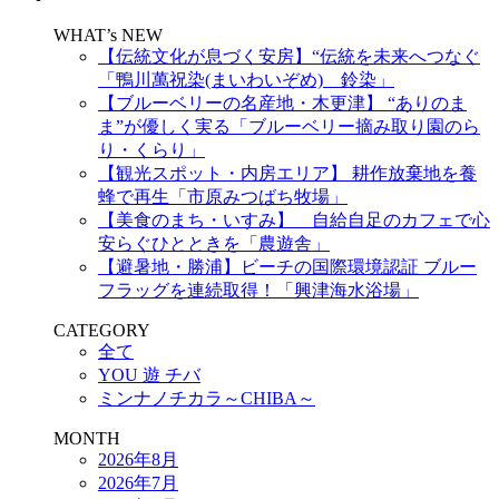
WHAT’s NEW
【伝統文化が息づく安房】“伝統を未来へつなぐ
「鴨川萬祝染(まいわいぞめ) 鈴染」
【ブルーベリーの名産地・木更津】 “ありのま
ま”が優しく実る「ブルーベリー摘み取り園のら
り・くらり」
【観光スポット・内房エリア】 耕作放棄地を養
蜂で再生「市原みつばち牧場」
【美食のまち・いすみ】 自給自足のカフェで心
安らぐひとときを「農遊舎」
【避暑地・勝浦】ビーチの国際環境認証 ブルー
フラッグを連続取得！「興津海水浴場」
CATEGORY
全て
YOU 遊 チバ
ミンナノチカラ～CHIBA～
MONTH
2026年8月
2026年7月