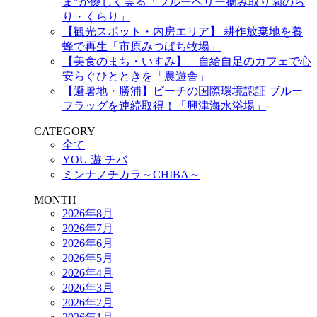
ま”が優しく実る「ブルーベリー摘み取り園のら
り・くらり」
【観光スポット・内房エリア】 耕作放棄地を養
蜂で再生「市原みつばち牧場」
【美食のまち・いすみ】 自給自足のカフェで心
安らぐひとときを「農遊舎」
【避暑地・勝浦】ビーチの国際環境認証 ブルー
フラッグを連続取得！「興津海水浴場」
CATEGORY
全て
YOU 遊 チバ
ミンナノチカラ～CHIBA～
MONTH
2026年8月
2026年7月
2026年6月
2026年5月
2026年4月
2026年3月
2026年2月