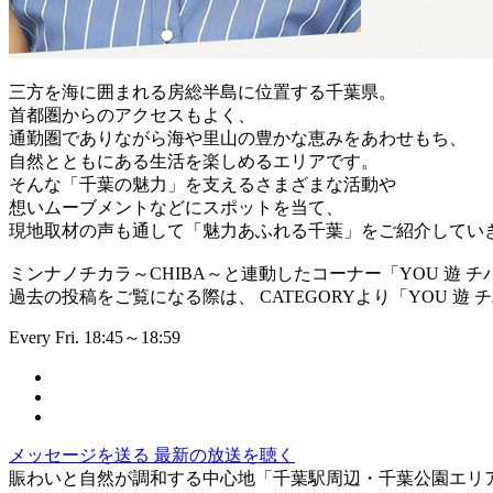
三方を海に囲まれる房総半島に位置する千葉県。
首都圏からのアクセスもよく、
通勤圏でありながら海や里山の豊かな恵みをあわせもち、
自然とともにある生活を楽しめるエリアです。
そんな「千葉の魅力」を支えるさまざまな活動や
想いムーブメントなどにスポットを当て、
現地取材の声も通して「魅力あふれる千葉」をご紹介してい
ミンナノチカラ～CHIBA～と連動したコーナー「YOU 遊 チ
過去の投稿をご覧になる際は、 CATEGORYより「YOU 遊
Every Fri. 18:45～18:59
メッセージを送る
最新の放送を聴く
賑わいと自然が調和する中心地「千葉駅周辺・千葉公園エリ