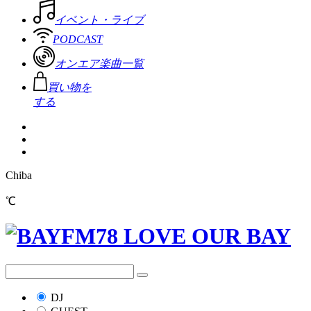
イベント・ライブ
PODCAST
オンエア楽曲一覧
買い物を
する
Chiba
℃
DJ