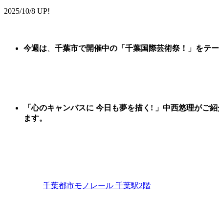
2025/10/8 UP!
今週は
、
千葉市で開催中の
「
千葉国際芸術祭
！
」
をテー
「心のキャンバスに 今日も夢を描く! 」中西悠理がご
ます。
千葉都市モノレール 千葉駅2階