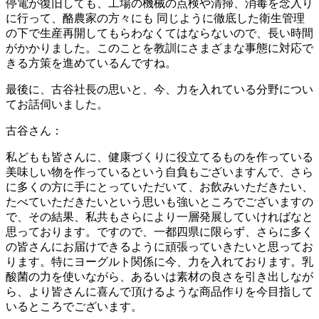
停電が復旧しても、工場の機械の点検や清掃、消毒を念入り
に行って、酪農家の方々にも 同じように徹底した衛生管理
の下で生産再開してもらわなくてはならないので、長い時間
がかかりました。このことを教訓にさまざまな事態に対応で
きる方策を進めているんですね。
最後に、古谷社長の思いと、今、力を入れている分野につい
てお話伺いました。
古谷さん：
私どもも皆さんに、健康づくりに役立てるものを作っている
美味しい物を作っているという自負もございますんで、さら
に多くの方に手にとっていただいて、お飲みいただきたい、
たべていただきたいという思いも強いところでございますの
で、その結果、私共もさらにより一層発展していければなと
思っております。ですので、一都四県に限らず、さらに多く
の皆さんにお届けできるように頑張っていきたいと思ってお
ります。特にヨーグルト関係に今、力を入れております。乳
酸菌の力を使いながら、あるいは素材の良さを引き出しなが
ら、より皆さんに喜んで頂けるような商品作りを今目指して
いるところでございます。