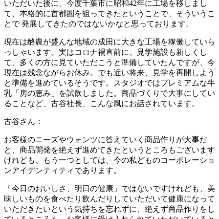
いただいた後に、今度千葉市に昭和42年に工場を移しまし
て、本格的に首都圏を狙ってきたということで、そういうこ
とで 発展してきたのではないかなと思っております。
現在は酪農が盛んな地域の成田に大きな工場を稼働していら
っしゃいます。実はコロナ禍直前に、見学施設も新しくし
て、多くの方に見ていただこうと準備していたんですが、今
現在は残念ながらお休み。でも近い将来、見学を再開しよう
と準備を進めているそうです。スタジオではプレミアムな牛
乳「房の恵み」を試飲しました。商品づくりで大事にしてい
ることなど、古谷社長、こんな風にお話されています。
古谷さん：
お客様のニーズやウォンツに答えていく商品作りが大事だ
と、商品開発を絶えず進めてきたというところもございます
けれども、もう一つとしては、今の私どものコーポレーショ
ンアイデンティティであります。
「今日のおいしさ、明日の健康」ではないですけれども、美
味しいものを食べたり飲んだりしていただいて健康になって
いただきたいという気持ちを忘れずに、絶えず商品作りをし