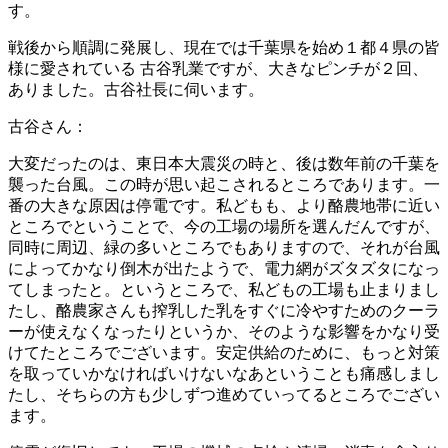
す。
戦後から順調に発展し、現在では千葉県を始め１都４県の皆
様に愛されている 古谷乳業ですが、大きなピンチが２回、
ありました。古谷社長に伺います。
古谷さん：
大変だったのは、東日本大震災の時と、後は数年前の千葉を
襲った台風。この時が思い起こされるところであります。一
番の大きな原因は停電です。私どもも、より酪農地帯に近い
ところでということで、今の工場の場所を選んだんですが、
同時に周辺、緑の多いところでもありますので、それが台風
によってかなり倒木が出たようで、電力網がズタズタになっ
てしまったと。というところで、私どもの工場も止まりまし
たし、酪農家さんも搾乳した乳をすぐに冷やすためのクーラ
ーが使えなくなったりというか、そのような影響をかなり受
けてたところでございます。安定供給のために、もっと対策
を取っていかなければいけないなあということも痛感しまし
たし、そちらの方も少しずつ進めていってるところでござい
ます。