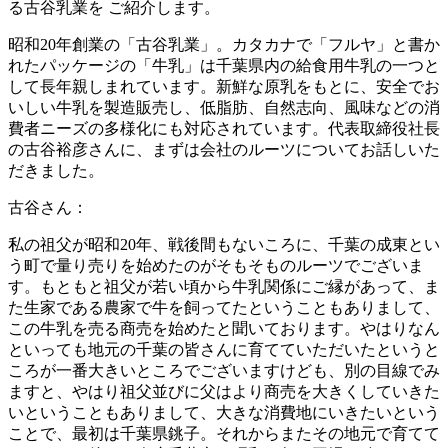
る古谷乳業を ご紹介します。
昭和20年創業の「古谷乳業」。カタカナで「フルヤ」と書か
れたパッケージの「牛乳」は千葉県内の給食用牛乳の一つと
して長年親しまれています。新鮮な原乳をもとに、安全でお
いしい牛乳を製造販売し、低脂肪、自然志向、風味などの消
費者ニーズの多様化にも対応されています。代表取締役社長
の
古谷裕彦
さんに、まずは会社のルーツについてお話しいた
だきました。
古谷さん：
私の祖父が昭和20年、戦後間もないころに、千葉の成東とい
う町で量り売りを始めたのがそもそものルーツでございま
す。もともと祖父が若い頃から牛乳関係にご縁があって、ま
た生家である農家で牛を飼ってたということもありまして、
この牛乳を売る商売を始めたと聞いております。やはりなん
といっても地元の千葉の皆さんに育てていただいたというと
ころが一番大きいところでございますけども、別の目線でみ
ますと、やはり祖父並びに父はより商売を大きくしていきた
いということもありまして、大きな消費地にいきたいという
ことで、最初は千葉県銚子。それからまたその地元で育てて