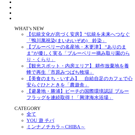
WHAT’s NEW
【伝統文化が息づく安房】“伝統を未来へつなぐ
「鴨川萬祝染(まいわいぞめ) 鈴染」
【ブルーベリーの名産地・木更津】 “ありのま
ま”が優しく実る「ブルーベリー摘み取り園のら
り・くらり」
【観光スポット・内房エリア】 耕作放棄地を養
蜂で再生「市原みつばち牧場」
【美食のまち・いすみ】 自給自足のカフェで心
安らぐひとときを「農遊舎」
【避暑地・勝浦】ビーチの国際環境認証 ブルー
フラッグを連続取得！「興津海水浴場」
CATEGORY
全て
YOU 遊 チバ
ミンナノチカラ～CHIBA～