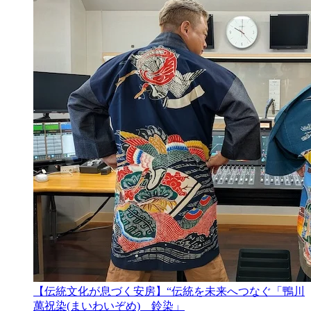
【伝統文化が息づく安房】“伝統を未来へつなぐ「鴨川
萬祝染(まいわいぞめ) 鈴染」