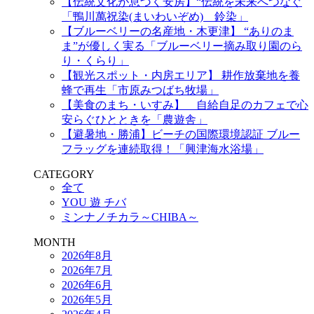
【伝統文化が息づく安房】“伝統を未来へつなぐ
「鴨川萬祝染(まいわいぞめ) 鈴染」
【ブルーベリーの名産地・木更津】 “ありのま
ま”が優しく実る「ブルーベリー摘み取り園のら
り・くらり」
【観光スポット・内房エリア】 耕作放棄地を養
蜂で再生「市原みつばち牧場」
【美食のまち・いすみ】 自給自足のカフェで心
安らぐひとときを「農遊舎」
【避暑地・勝浦】ビーチの国際環境認証 ブルー
フラッグを連続取得！「興津海水浴場」
CATEGORY
全て
YOU 遊 チバ
ミンナノチカラ～CHIBA～
MONTH
2026年8月
2026年7月
2026年6月
2026年5月