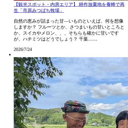
【観光スポット・内房エリア】 耕作放棄地を養蜂で再
生「市原みつばち牧場」
自然の恵みが詰まった甘―いものといえば、何を想像
しますか？ フルーツとか、さつまいもの甘いところと
か、スイカやメロン、、、そちらも確かに甘いです
が、ハチミツはどうでしょう？ 千葉……
2026/7/24