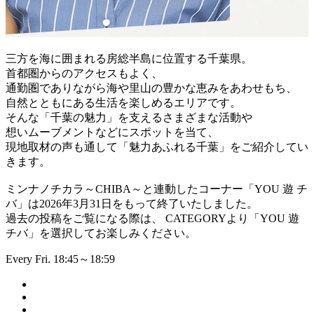
三方を海に囲まれる房総半島に位置する千葉県。
首都圏からのアクセスもよく、
通勤圏でありながら海や里山の豊かな恵みをあわせもち、
自然とともにある生活を楽しめるエリアです。
そんな「千葉の魅力」を支えるさまざまな活動や
想いムーブメントなどにスポットを当て、
現地取材の声も通して「魅力あふれる千葉」をご紹介してい
きます。
ミンナノチカラ～CHIBA～と連動したコーナー「YOU 遊 チ
バ」は2026年3月31日をもって終了いたしました。
過去の投稿をご覧になる際は、 CATEGORYより「YOU 遊
チバ」を選択してお楽しみください。
Every Fri. 18:45～18:59