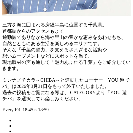
三方を海に囲まれる房総半島に位置する千葉県。
首都圏からのアクセスもよく、
通勤圏でありながら海や里山の豊かな恵みをあわせもち、
自然とともにある生活を楽しめるエリアです。
そんな「千葉の魅力」を支えるさまざまな活動や
想いムーブメントなどにスポットを当て、
現地取材の声も通して「魅力あふれる千葉」をご紹介してい
きます。
ミンナノチカラ～CHIBA～と連動したコーナー「YOU 遊 チ
バ」は2026年3月31日をもって終了いたしました。
過去の投稿をご覧になる際は、 CATEGORYより「YOU 遊
チバ」を選択してお楽しみください。
Every Fri. 18:45～18:59