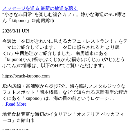
メッセージを送る
最新の放送を聴く
“小さな非日常”を楽しむ複合カフェ。静かな海辺のSUP家さ
ん「kūpono 」＠南房総市
2026/3/11 UP!
今週は「夕日がきれいに見えるカフェ・レストラン！」をテ
ーマにご紹介しています。「夕日に照らされると より輝
く!?」中西悠理がご紹介しました、南房総市にある
「kūpono(かん)福寺(ぷくじ)(かん)福寺(ぷくじ)」(やじ)(とう
ふてん)の情報は、以下のHPでご覧いただけます。
https://beach-kupono.com
JR内房線・富浦駅から徒歩7分。海を臨むノスタルジックな
フォトスポット「岡本桟橋」などで知られる原岡海岸の程近
くにある「kūpono」は、海の目の前というロケーシ ...
...
Read More
地元食材豊富な海辺のイタリアン「オステリア ベッカフィ
ーコ」＠館山市