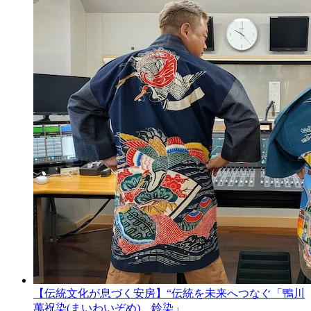
【伝統文化が息づく安房】“伝統を未来へつなぐ「鴨川
萬祝染(まいわいぞめ) 鈴染」