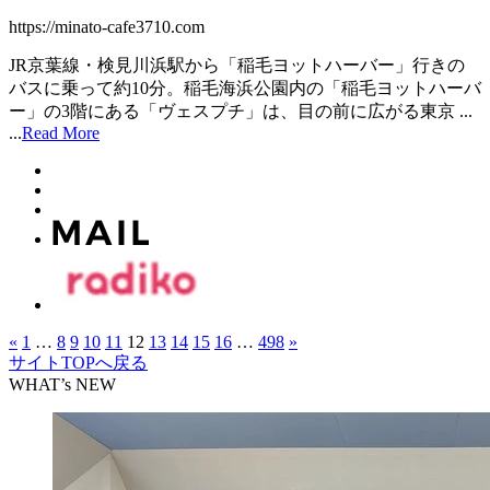
https://minato-cafe3710.com
JR京葉線・検見川浜駅から「稲毛ヨットハーバー」行きの
バスに乗って約10分。稲毛海浜公園内の「稲毛ヨットハーバ
ー」の3階にある「ヴェスプチ」は、目の前に広がる東京 ...
...
Read More
«
1
…
8
9
10
11
12
13
14
15
16
…
498
»
サイトTOPへ戻る
WHAT’s NEW