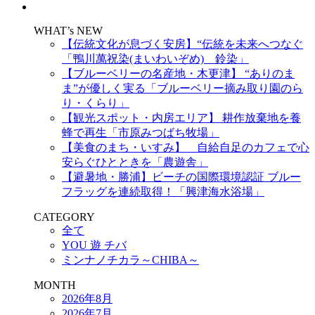
WHAT’s NEW
【伝統文化が息づく安房】“伝統を未来へつなぐ
「鴨川萬祝染(まいわいぞめ) 鈴染」
【ブルーベリーの名産地・木更津】 “ありのま
ま”が優しく実る「ブルーベリー摘み取り園のら
り・くらり」
【観光スポット・内房エリア】 耕作放棄地を養
蜂で再生「市原みつばち牧場」
【美食のまち・いすみ】 自給自足のカフェで心
安らぐひとときを「農遊舎」
【避暑地・勝浦】ビーチの国際環境認証 ブルー
フラッグを連続取得！「興津海水浴場」
CATEGORY
全て
YOU 遊 チバ
ミンナノチカラ～CHIBA～
MONTH
2026年8月
2026年7月