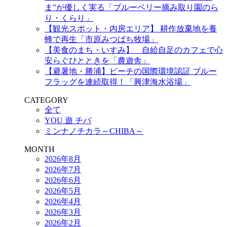
ま”が優しく実る「ブルーベリー摘み取り園のら
り・くらり」
【観光スポット・内房エリア】 耕作放棄地を養
蜂で再生「市原みつばち牧場」
【美食のまち・いすみ】 自給自足のカフェで心
安らぐひとときを「農遊舎」
【避暑地・勝浦】ビーチの国際環境認証 ブルー
フラッグを連続取得！「興津海水浴場」
CATEGORY
全て
YOU 遊 チバ
ミンナノチカラ～CHIBA～
MONTH
2026年8月
2026年7月
2026年6月
2026年5月
2026年4月
2026年3月
2026年2月