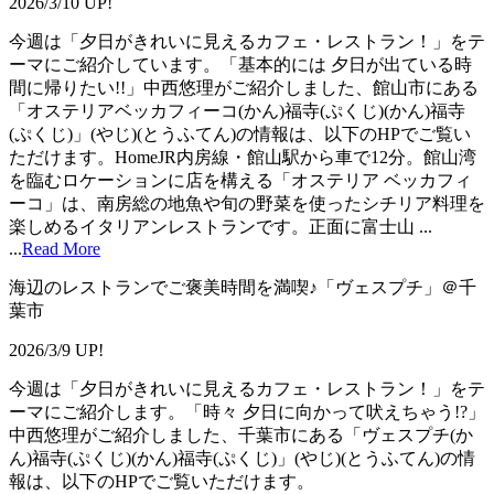
2026/3/10 UP!
今週は「夕日がきれいに見えるカフェ・レストラン！」をテ
ーマにご紹介しています。「基本的には 夕日が出ている時
間に帰りたい!!」中西悠理がご紹介しました、館山市にある
「オステリアベッカフィーコ(かん)福寺(ぷくじ)(かん)福寺
(ぷくじ)」(やじ)(とうふてん)の情報は、以下のHPでご覧い
ただけます。HomeJR内房線・館山駅から車で12分。館山湾
を臨むロケーションに店を構える「オステリア ベッカフィ
ーコ」は、南房総の地魚や旬の野菜を使ったシチリア料理を
楽しめるイタリアンレストランです。正面に富士山 ...
...
Read More
海辺のレストランでご褒美時間を満喫♪「ヴェスプチ」＠千
葉市
2026/3/9 UP!
今週は「夕日がきれいに見えるカフェ・レストラン！」をテ
ーマにご紹介します。「時々 夕日に向かって吠えちゃう!?」
中西悠理がご紹介しました、千葉市にある「ヴェスプチ(か
ん)福寺(ぷくじ)(かん)福寺(ぷくじ)」(やじ)(とうふてん)の情
報は、以下のHPでご覧いただけます。