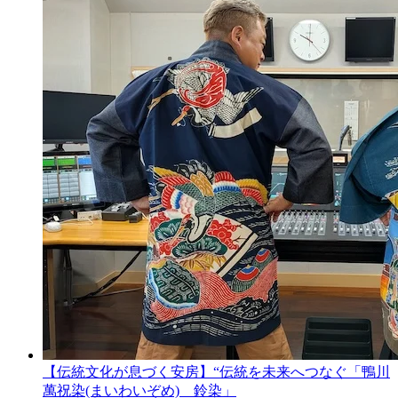
【伝統文化が息づく安房】“伝統を未来へつなぐ「鴨川
萬祝染(まいわいぞめ) 鈴染」