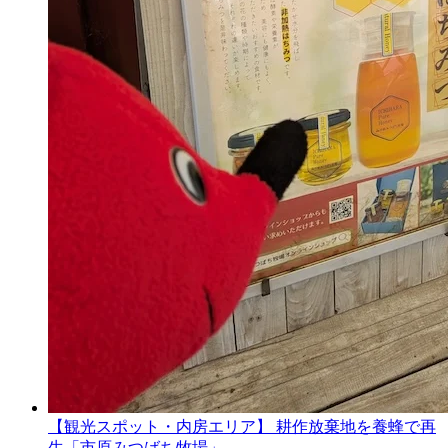
【観光スポット・内房エリア】 耕作放棄地を養蜂で再
生「市原みつばち牧場」