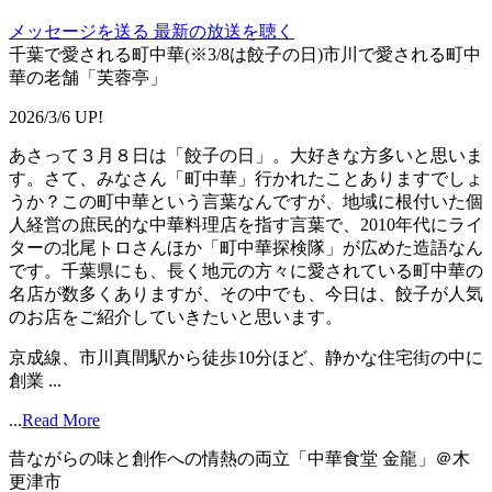
メッセージを送る
最新の放送を聴く
千葉で愛される町中華(※3/8は餃子の日)市川で愛される町中
華の老舗「芙蓉亭」
2026/3/6 UP!
あさって３月８日は「餃子の日」。大好きな方多いと思いま
す。さて、みなさん「町中華」行かれたことありますでしょ
うか？この町中華という言葉なんですが、地域に根付いた個
人経営の庶民的な中華料理店を指す言葉で、2010年代にライ
ターの北尾トロさんほか「町中華探検隊」が広めた造語なん
です。千葉県にも、長く地元の方々に愛されている町中華の
名店が数多くありますが、その中でも、今日は、餃子が人気
のお店をご紹介していきたいと思います。
京成線、市川真間駅から徒歩10分ほど、静かな住宅街の中に
創業 ...
...
Read More
昔ながらの味と創作への情熱の両立「中華食堂 金龍」＠木
更津市