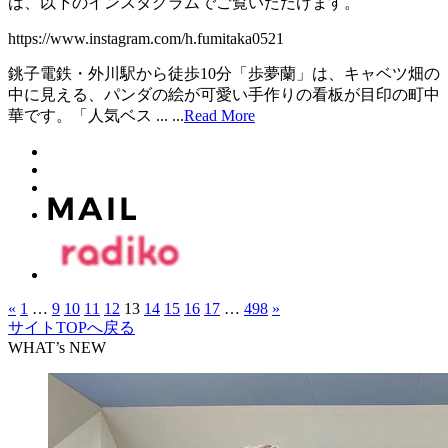
は、以下のインスタグラムでご覧いただけます。
https://www.instagram.com/h.fumitaka0521
銚子電鉄・外川駅から徒歩10分「歩夢蘭」は、キャベツ畑の
中に見える、パンダの絵が可愛い手作りの看板が目印の町中
華です。「人気ベス ...
...
Read More
«
1
…
9
10
11
12
13
14
15
16
17
…
498
»
サイトTOPへ戻る
WHAT’s NEW