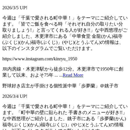
2026/3/5 UP!
今週は「千葉で愛される町中華！」をテーマにご紹介してい
ます。「皆でご飯を食べる時「それぞれ自分の取りたい分
取りましょう!」と言ってくれる人が好き!!」な中西悠理がご
紹介しました、木更津市にある「中華食堂 金龍(かん)福寺
(ぷくじ)(かん)福寺(ぷくじ)」(やじ)(とうふてん)の情報は、
以下のインスタグラムでご覧いただけます。
https://www.instagram.com/kinryu_1950
JR内房線・木更津駅から徒歩12分。木更津市で1950年に創
業して以来、およそ75年 ...
...
Read More
野球好き店主が手掛ける個性派中華「歩夢蘭」＠銚子市
2026/3/4 UP!
今週は「千葉で愛される町中華！」をテーマにご紹介してい
ます。「町中華の壁に貼られた 手書きのメニューが好き!!」
な中西悠理がご紹介しました、銚子市にある「歩夢蘭(かん)
福寺(ぷくじ)(かん)福寺(ぷくじ)」(やじ)(とうふてん)の情報