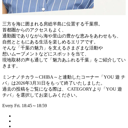
三方を海に囲まれる房総半島に位置する千葉県。
首都圏からのアクセスもよく、
通勤圏でありながら海や里山の豊かな恵みをあわせもち、
自然とともにある生活を楽しめるエリアです。
そんな「千葉の魅力」を支えるさまざまな活動や
想いムーブメントなどにスポットを当て、
現地取材の声も通して「魅力あふれる千葉」をご紹介してい
きます。
ミンナノチカラ～CHIBA～と連動したコーナー「YOU 遊 チ
バ」は2026年3月31日をもって終了いたしました。
過去の投稿をご覧になる際は、 CATEGORYより「YOU 遊
チバ」を選択してお楽しみください。
Every Fri. 18:45～18:59