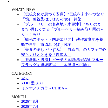
WHAT’s NEW
【伝統文化が息づく安房】“伝統を未来へつなぐ
「鴨川萬祝染(まいわいぞめ) 鈴染」
【ブルーベリーの名産地・木更津】 “ありのま
ま”が優しく実る「ブルーベリー摘み取り園のら
り・くらり」
【観光スポット・内房エリア】 耕作放棄地を養
蜂で再生「市原みつばち牧場」
【美食のまち・いすみ】 自給自足のカフェで心
安らぐひとときを「農遊舎」
【避暑地・勝浦】ビーチの国際環境認証 ブルー
フラッグを連続取得！「興津海水浴場」
CATEGORY
全て
YOU 遊 チバ
ミンナノチカラ～CHIBA～
MONTH
2026年8月
2026年7月