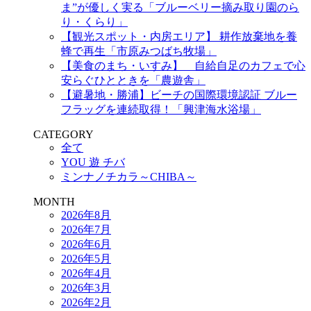
ま”が優しく実る「ブルーベリー摘み取り園のら
り・くらり」
【観光スポット・内房エリア】 耕作放棄地を養
蜂で再生「市原みつばち牧場」
【美食のまち・いすみ】 自給自足のカフェで心
安らぐひとときを「農遊舎」
【避暑地・勝浦】ビーチの国際環境認証 ブルー
フラッグを連続取得！「興津海水浴場」
CATEGORY
全て
YOU 遊 チバ
ミンナノチカラ～CHIBA～
MONTH
2026年8月
2026年7月
2026年6月
2026年5月
2026年4月
2026年3月
2026年2月