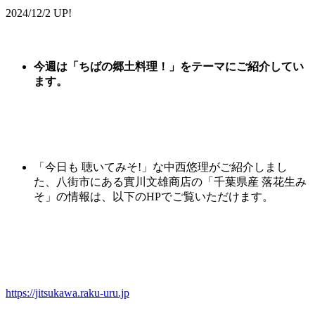
2024/12/2 UP!
今週は
「
ちばの郷土料理
！
」
をテーマにご紹介してい
ます。
「今日も 聴いてみそ!」な中西悠理がご紹介しまし
た、
八街市
にある
實
川
文
雄
商店
の「千葉県産 落花生み
そ」
の情報は、以下のHPでご覧いただけます。
https://jitsukawa.raku-uru.jp