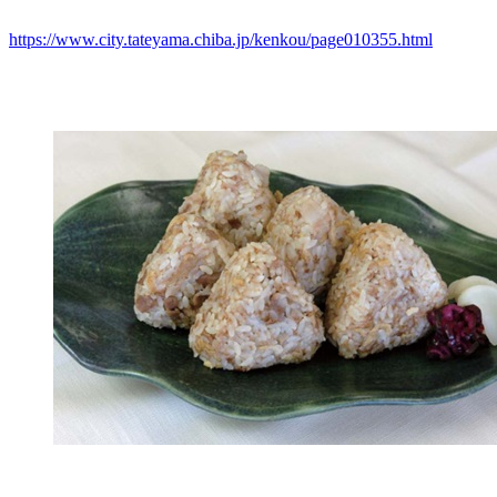
https://www.city.tateyama.chiba.jp/kenkou/page010355.html