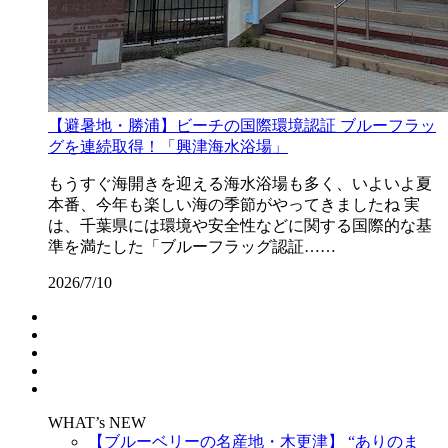
【避暑地・勝浦】ビーチの国際環境認証 ブルーフラッ
グを連続取得！「興津海水浴場」
もうすぐ海開きを迎える海水浴場も多く、いよいよ夏
本番、今年も楽しい海の季節がやってきましたね 実
は、千葉県には環境や安全性などに関する国際的な基
準を満たした「ブルーフラッグ認証……
2026/7/10
WHAT’s NEW
【ブルーベリーの名産地・木更津】 “ありのま