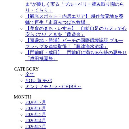
ま”が優しく実る「ブルーベリー摘み取り園のら
り・くらり」
【観光スポット・内房エリア】 耕作放棄地を養
蜂で再生「市原みつばち牧場」
【美食のまち・いすみ】 自給自足のカフェで心
安らぐひとときを「農遊舎」
【避暑地・勝浦】ビーチの国際環境認証 ブルー
フラッグを連続取得！「興津海水浴場」
【門前町・成田】 門前町に満ちる伝統の夏祭り
「成田祇園祭」
CATEGORY
全て
YOU 遊 チバ
ミンナノチカラ～CHIBA～
MONTH
2026年7月
2026年6月
2026年5月
2026年4月
2026年3月