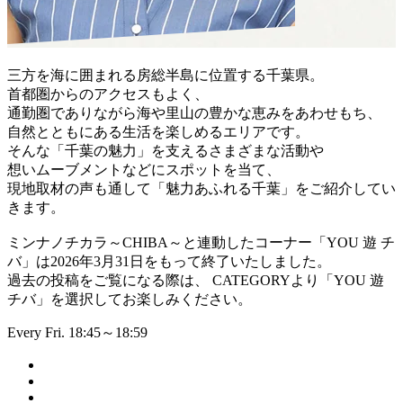
三方を海に囲まれる房総半島に位置する千葉県。
首都圏からのアクセスもよく、
通勤圏でありながら海や里山の豊かな恵みをあわせもち、
自然とともにある生活を楽しめるエリアです。
そんな「千葉の魅力」を支えるさまざまな活動や
想いムーブメントなどにスポットを当て、
現地取材の声も通して「魅力あふれる千葉」をご紹介してい
きます。
ミンナノチカラ～CHIBA～と連動したコーナー「YOU 遊 チ
バ」は2026年3月31日をもって終了いたしました。
過去の投稿をご覧になる際は、 CATEGORYより「YOU 遊
チバ」を選択してお楽しみください。
Every Fri. 18:45～18:59