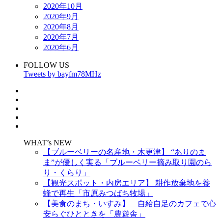
2020年10月
2020年9月
2020年8月
2020年7月
2020年6月
FOLLOW US
Tweets by bayfm78MHz
WHAT’s NEW
【ブルーベリーの名産地・木更津】 “ありのま
ま”が優しく実る「ブルーベリー摘み取り園のら
り・くらり」
【観光スポット・内房エリア】 耕作放棄地を養
蜂で再生「市原みつばち牧場」
【美食のまち・いすみ】 自給自足のカフェで心
安らぐひとときを「農遊舎」