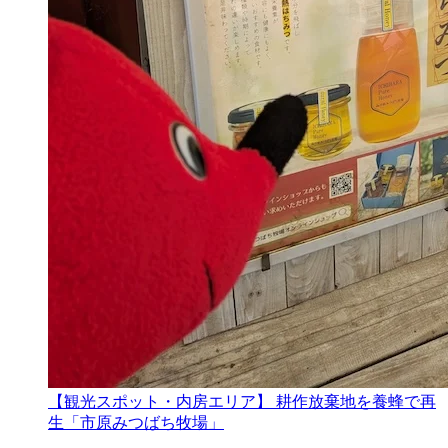
【観光スポット・内房エリア】 耕作放棄地を養蜂で再
生「市原みつばち牧場」