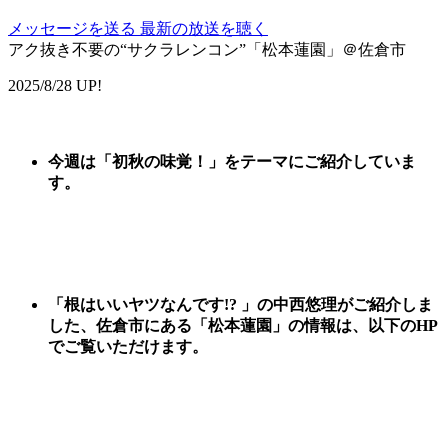
メッセージを送る
最新の放送を聴く
アク抜き不要の“サクラレンコン”「松本蓮園」＠佐倉市
2025/8/28 UP!
今週は
「
初秋の味覚
！
」
をテーマに
ご紹
介していま
す。
「根はいいヤツなんです!? 」の中西悠理がご紹介しま
した、
佐倉市にある「松本蓮園
」
の情報は、以下のHP
でご覧いただけます。