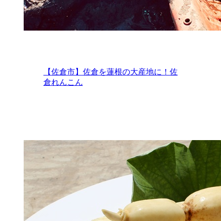
【佐倉市】佐倉を蓮根の大産地に！佐
倉れんこん