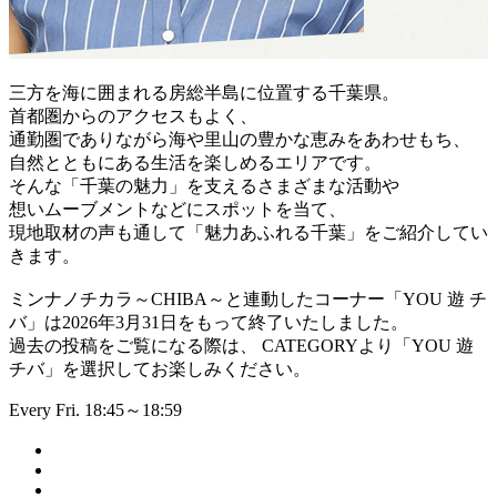
三方を海に囲まれる房総半島に位置する千葉県。
首都圏からのアクセスもよく、
通勤圏でありながら海や里山の豊かな恵みをあわせもち、
自然とともにある生活を楽しめるエリアです。
そんな「千葉の魅力」を支えるさまざまな活動や
想いムーブメントなどにスポットを当て、
現地取材の声も通して「魅力あふれる千葉」をご紹介してい
きます。
ミンナノチカラ～CHIBA～と連動したコーナー「YOU 遊 チ
バ」は2026年3月31日をもって終了いたしました。
過去の投稿をご覧になる際は、 CATEGORYより「YOU 遊
チバ」を選択してお楽しみください。
Every Fri. 18:45～18:59