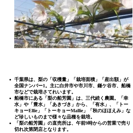
千葉県は、梨の「収穫量」「栽培面積」「産出額」が
全国ナンバー1。主に白井市や市川市、鎌ケ谷市、船橋
市などで栽培さてれいます。
船橋市にある「梨の船芳園」は、三代続く農園。「幸
水」や「豊水」「あきづき」から、「有水」、「トー
キョーEllie」
「トーキョーMallie」「秋のほほえみ」
な
ど珍しいものまで様々な品種を栽培。
「梨の船芳園」の直売所は、午前9時からの営業で売り
切れ次第閉店となります。