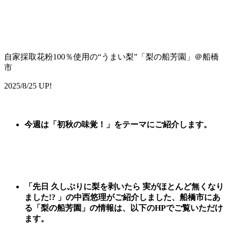
自家採取花粉100％使用の“うまい梨”「梨の船芳園」＠船橋
市
2025/8/25 UP!
今週は
「
初秋の味覚
！
」
をテーマに
ご紹
介します。
「先日 久しぶりに梨を剥いたら 実がほとんど無くなり
ました!? 」の中西悠理がご紹介しました、
船橋市にあ
る「梨の船芳園
」
の情報は、以下のHPでご覧いただけ
ます。