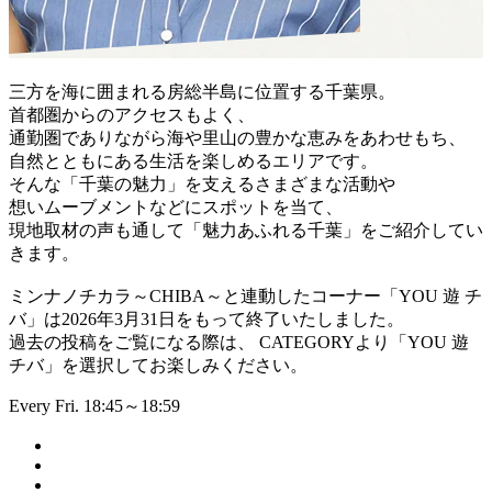
三方を海に囲まれる房総半島に位置する千葉県。
首都圏からのアクセスもよく、
通勤圏でありながら海や里山の豊かな恵みをあわせもち、
自然とともにある生活を楽しめるエリアです。
そんな「千葉の魅力」を支えるさまざまな活動や
想いムーブメントなどにスポットを当て、
現地取材の声も通して「魅力あふれる千葉」をご紹介してい
きます。
ミンナノチカラ～CHIBA～と連動したコーナー「YOU 遊 チ
バ」は2026年3月31日をもって終了いたしました。
過去の投稿をご覧になる際は、 CATEGORYより「YOU 遊
チバ」を選択してお楽しみください。
Every Fri. 18:45～18:59