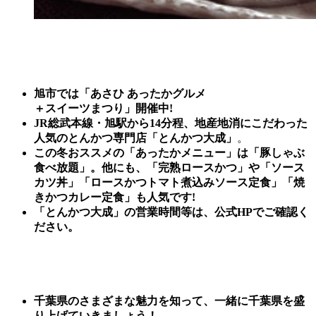
旭市では
「あさひ あったかグルメ
＋
スイーツまつり」開催
中
!
JR総武本線・旭駅から14分程、地産地消にこだわった
人気のとんかつ専門店「とんかつ大成」
。
この冬おススメの「あったかメニュー」は「豚しゃぶ
食べ放題」。他にも、「完熟ロースかつ」や「ソース
カツ丼」「ロースかつトマト煮込みソース定食」「焼
きかつカレー定食」も人気です!
「とんかつ大成」の営業時間等は、公式HPでご確認く
ださい。
千葉県のさまざまな魅力を知って、一緒に千葉県を盛
り上げていきましょう！