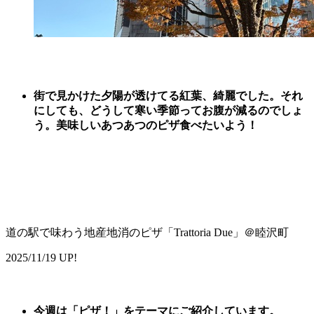
街で見かけた夕陽が透けてる紅葉、綺麗でした。それ
にしても、どうして寒い季節ってお腹が減るのでしょ
う。美味しいあつあつのピザ食べたいよう！
道の駅で味わう地産地消のピザ「Trattoria Due」＠睦沢町
2025/11/19 UP!
今週は
「
ピザ
！
」
をテーマに
ご紹
介しています。