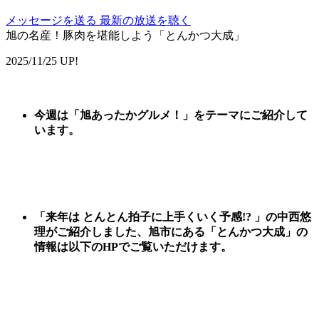
メッセージを送る
最新の放送を聴く
旭の名産！豚肉を堪能しよう「とんかつ大成」
2025/11/25 UP!
今週は
「
旭あったかグルメ
！
」
をテーマに
ご紹
介して
います。
「来年は とんとん拍子に上手くいく予感!? 」の中西悠
理がご紹介しました、
旭市にある「とんかつ大成
」
の
情報は以下のHPでご覧いただけます。