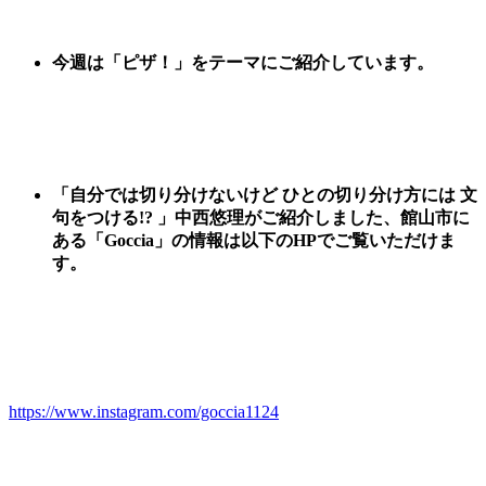
今週は
「
ピザ
！
」
をテーマに
ご紹
介しています。
「自分では切り分けないけど ひとの切り分け方には 文
句をつける!? 」中西悠理がご紹介しました、
館山市に
ある「Goccia
」
の情報は以下のHPでご覧いただけま
す。
https://www.instagram.com/goccia1124